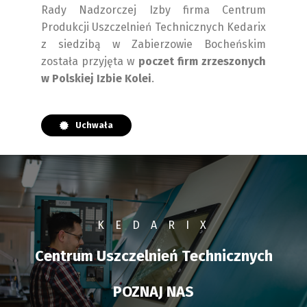
Rady Nadzorczej Izby firma Centrum
Produkcji Uszczelnień Technicznych Kedarix
z siedzibą w Zabierzowie Bocheńskim
została przyjęta w
poczet firm zrzeszonych
w Polskiej Izbie Kolei
.
Uchwała
K E D A R I X
Centrum Uszczelnień Technicznych
POZNAJ NAS