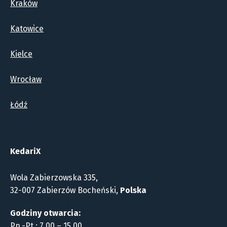
Kraków
Katowice
Kielce
Wrocław
Łódź
KedariX
Wola Zabierzowska 335,
32-007 Zabierzów Bocheński,
Polska
Godziny otwarcia:
Pn.-Pt.: 7.00 – 15.00