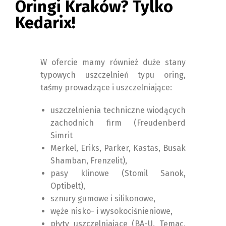
Oringi Kraków? Tylko
Kedarix!
W ofercie mamy również duże stany
typowych uszczelnień typu oring,
taśmy prowadzące i uszczelniające:
uszczelnienia techniczne wiodących
zachodnich firm (Freudenberd
Simrit
Merkel, Eriks, Parker, Kastas, Busak
Shamban, Frenzelit),
pasy klinowe (Stomil Sanok,
Optibelt),
sznury gumowe i silikonowe,
węże nisko- i wysokociśnieniowe,
płyty uszczelniające (BA-U, Temac,